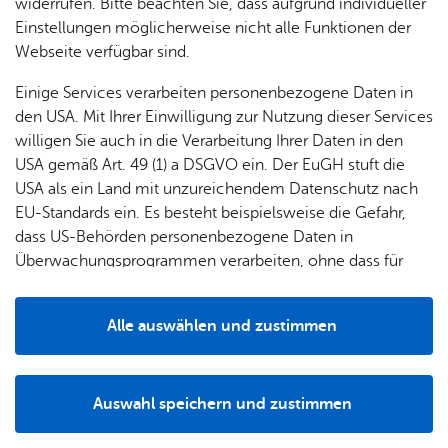
widerrufen. Bitte beachten Sie, dass aufgrund individueller
Friedrichshafener Rüstungsindustrie, in
ben
Einstellungen möglicherweise nicht alle Funktionen der
Gewerbebetrieben, in der Landwirtschaft sowie
Webseite verfügbar sind.
ferner für die städtische Verwaltung und in
sonstigen privaten Haushalten.
Einige Services verarbeiten personenbezogene Daten in
den USA. Mit Ihrer Einwilligung zur Nutzung dieser Services
willigen Sie auch in die Verarbeitung Ihrer Daten in den
USA gemäß Art. 49 (1) a DSGVO ein. Der EuGH stuft die
USA als ein Land mit unzureichendem Datenschutz nach
EU-Standards ein. Es besteht beispielsweise die Gefahr,
dass US-Behörden personenbezogene Daten in
Überwachungsprogrammen verarbeiten, ohne dass für
Europäerinnen und Europäer eine Klagemöglichkeit
besteht.
Alle auswählen und zustimmen
Details
Auswahl speichern und zustimmen
Notwendig
Drittanbieter