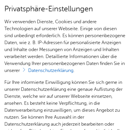
Privatsphäre-Einstellungen
Menü
Wir verwenden Dienste, Cookies und andere
Nach­rich­ten
Technologien auf unserer Webseite. Einige von diesen
sind unbedingt erforderlich. Es können personenbezogene
Daten, wie z. B. IP-Adressen für personalisierte Anzeigen
und Inhalte oder Messungen von Anzeigen und Inhalten
Stadt­ar­chiv
verarbeitet werden. Detaillierte Informationen über die
Mitt­woch, 12. Juni 2019
Verwendung Ihrer personenbezogenen Daten finden Sie in
Ka­te­go­rie:
Me­di­en­in­for­ma­tio­nen
,
Stadt­ar­chiv mit
unserer
Datenschutzerklärung
.
BoBi
Öff­
Be­
Ar­
Tag
Klein­
Zweiter Weltkrieg vor 75
Für Ihre informierte Einwilligung können Sie sich gerne in
nung
stän­de
beits­
des of­
denk­
unserer Datenschutzerklärung eine genaue Auflistung der
Jahren in Friedrichshafen
s­zei­
& Pu­
kreis
fe­nen
ma­le
Dienste, welche wir auf unserer Webseite einsetzen,
ten
bli­ka­
Stadt­
Denk­
ansehen. Es besteht keine Verpflichtung, in die
tio­nen
ge­
mals
Datenverarbeitung einzuwilligen, um dieses Angebot zu
Im Zweiten Weltkrieg arbeiteten ausländische
Krieg
schic
nutzen. Sie können Ihre Auswahl in der
Zwangsarbeiter, Kriegsgefangene und KZ-
s­op­fer
h­te
Datenschutzerklärung auch jederzeit bearbeiten oder
Häftlinge als Arbeitskräfte in und für die
Auf­ga­